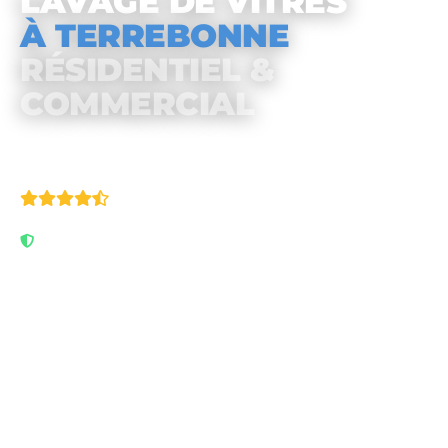
LAVAGE DE VITRES
À TERREBONNE
RÉSIDENTIEL &
COMMERCIAL
4.9/5
· 111 avis Google
Assuré & garanti