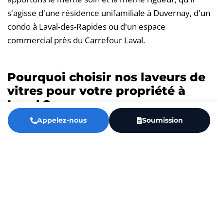
s'agisse d'une résidence unifamiliale à Duvernay, d'un
condo à Laval-des-Rapides ou d'un espace
commercial près du Carrefour Laval.
Pourquoi choisir nos laveurs de
vitres pour votre propriété à
Laval ?
Entretenir vos vitres est un investissement
Appelez-nous
Soumission
stratégique plutôt qu'une simple tâche ménagère. En
plus de maximiser l'entrée de lumière naturelle et de
rehausser l'esthétique de votre façade, un nettoyage
régulier prévient l'usure prématurée du verre causée
par la pollution et le calcaire.