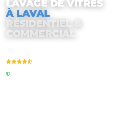
LAVAGE DE VITRES
À LAVAL
RÉSIDENTIEL &
COMMERCIAL
4.9/5
· 111 avis Google
Assuré & garanti