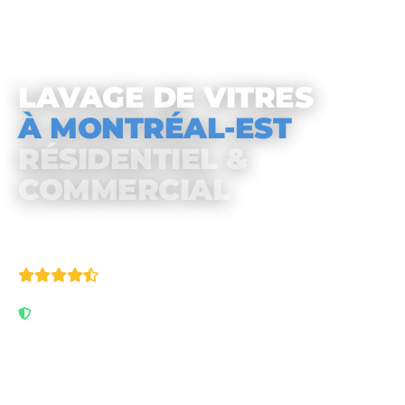
LAVAGE DE VITRES
À MONTRÉAL-EST
RÉSIDENTIEL &
COMMERCIAL
4.9/5
· 111 avis Google
Assuré & garanti