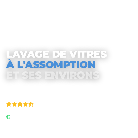
LAVAGE DE VITRES
À L'ASSOMPTION
ET SES ENVIRONS
4.9/5
· 111 avis Google
Assuré & garanti